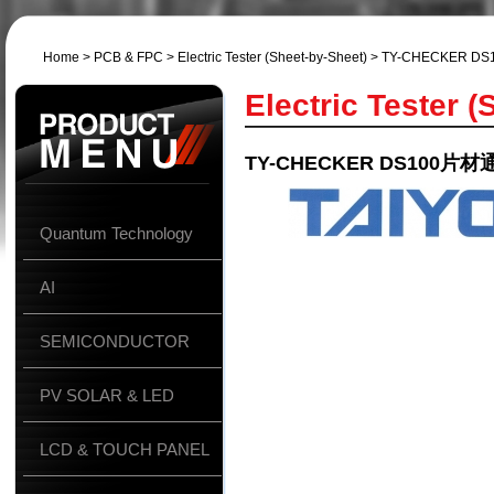
Home
>
PCB & FPC
>
Electric Tester (Sheet-by-Sheet)
> TY-CHECKER 
Electric Tester (
TY-CHECKER DS100
Quantum Technology
AI
SEMICONDUCTOR
PV SOLAR & LED
LCD & TOUCH PANEL